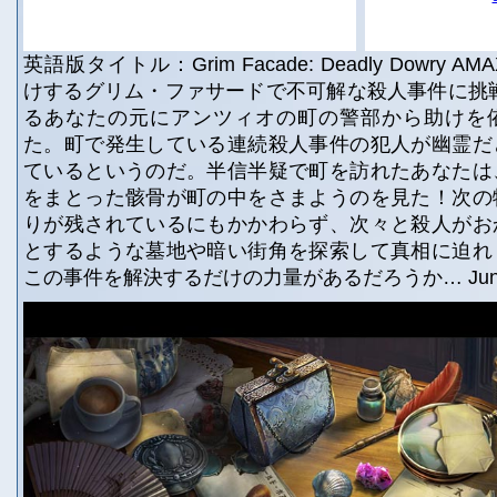
英語版タイトル：Grim Facade: Deadly Dowry AMAX 
けするグリム・ファサードで不可解な殺人事件に挑
るあなたの元にアンツィオの町の警部から助けを
た。町で発生している連続殺人事件の犯人が幽霊だ
ているというのだ。半信半疑で町を訪れたあなたは
をまとった骸骨が町の中をさまようのを見た！次の
りが残されているにもかかわらず、次々と殺人がお
とするような墓地や暗い街角を探索して真相に迫れ
この事件を解決するだけの力量があるだろうか… Jun 2,