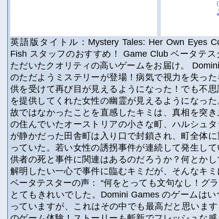
英語版タイトル：Mystery Tales: Her Own Eyes Collec
Fish スタッフのおすすめ！ Game Club ベータ
ただいたクオリティの高いゲームをお届け。 Domini 
のただようミステリーが登場！病気で視力を失った
供を受けて再び目が見えるようになった！でも不思
を提供してくれた女性の幽霊が見えるようになった
故ではなかったことを直感したキミは、真相を突き
の住んでいたオーストリアの小さな町、ハルシュタ
が静かだった田舎町は入り口で封鎖され、町全体に
っていた。若い女性の誘拐事件が連続して発生して
供者の死と事件に関連はあるのだろうか？何とかし
解明したい一心で事件に臨むキミだが、そんなキミ
ベータテスターの声： “何をとっても文句なし！グ
とてもきれいでした。Domini Games のゲーム
っていますが、これはその中でも最高だと思います！” 
のゲーム体験！ストーリーも斬新でフレッシュな感