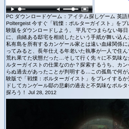
PC ダウンロードゲーム：アイテム探しゲーム 英語版タ
Poltergeist 今すぐ「戦慄：ポルターガイスト」を
験版をダウンロードしよう。 平凡でつまらない毎
に、由緒ある邸宅を相続したという手紙が舞い込ん
私有島を所有するカンゲール家とは遠い血縁関係に
ってみると、長年仕える年老いた執事が一人で住ん
荒れ果てた状態だった…そして行く先々に不気味な
ルターガイストの仕業なのか？探索するうち、カン
らぬ過去があったことが判明する…この孤島で何が
験版で「戦慄：ポルターガイスト」をプレイするか
ドしてカンゲール邸の悲劇の過去と不気味なポルタ
探ろう！ Jul 28, 2012