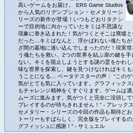
高いゲームをお届け。 ERS Game Studios
から人気のリデンプション・セメタリーシ
リーズの新作が登場！いつもどおりタクシ
ーで目的地に向かっていたキミは不思議な
現象に巻き込まれた！気がつくとそこは廃墟と
だった…キミはなんと、浮かばれない魂たちが
ざ間の墓地に迷い込んでしまったのだ！現実世
う魂たちを救い、2つの世界を結ぶ扉の鍵を手
ない。キミを阻止しようとする謎の霊をかわし
味な世界を探索し、鍵を見つけなければキミも
うことになる… ベータテスターの声： “この
気がとても気に入っています。グラフィックス
もチャレンジ精神をくすぐります。ゲームは適
ムーズに進みます。気がつくと完全に没頭して
プレイするのが待ちきれません！” - アレックス
セメタリー・シリーズの今回の作品も期待どお
トーリーもすばらしく、完全版をプレイするの
グフィッシュに感謝！” - サミュエル