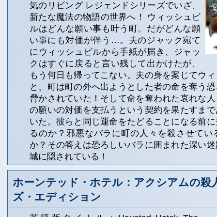
気のリビング レジェンドシリーズでいざ、
新たな魔法の物語の世界へ！ ウィッシュビ
ルはどんな願い事も叶う町。だがどんな願
い事にも対価が伴う…。夫のジャック宛て
にウィッシュビルから手紙が届き、ジャッ
クはすぐに戻ると言い残して出かけたが、
もう何日も帰ってこない。夫の身を案じてウィ
と、町は町の外へ出ようとした者の命を奪う恐
脅かされていた！そして命を奪われた哀れな人
の願いの対価を支払うという契約を果たすまで
いた。彼らと同じ運命をたどることになる前に
るのか？邪悪なバラに町の人々を殺させてい
か？その答えは恐ろしいバラに囲まれた深い迷
城に隠されている！
ホーンテッド・ホテル：アクシアムの殺人
ズ・エディション