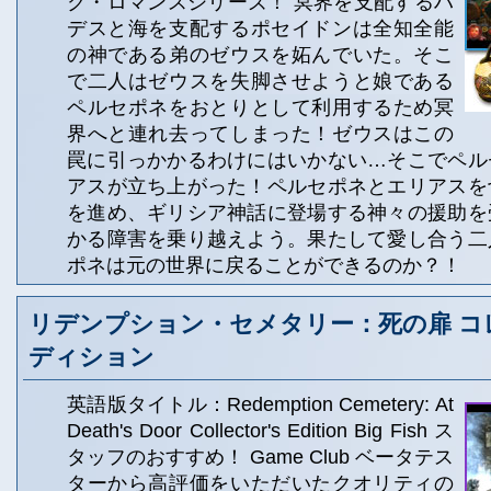
ク・ロマンスシリーズ！ 冥界を支配するハ
デスと海を支配するポセイドンは全知全能
の神である弟のゼウスを妬んでいた。そこ
で二人はゼウスを失脚させようと娘である
ペルセポネをおとりとして利用するため冥
界へと連れ去ってしまった！ゼウスはこの
罠に引っかかるわけにはいかない…そこでペル
アスが立ち上がった！ペルセポネとエリアスを
を進め、ギリシア神話に登場する神々の援助を
かる障害を乗り越えよう。果たして愛し合う二
ポネは元の世界に戻ることができるのか？！
リデンプション・セメタリー：死の扉 コ
ディション
英語版タイトル：Redemption Cemetery: At
Death's Door Collector's Edition Big Fish ス
タッフのおすすめ！ Game Club ベータテス
ターから高評価をいただいたクオリティの