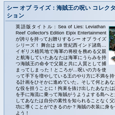
シー オブ ライズ：海賊王の呪い コレク
ション
英語版タイトル：Sea of Lies: Leviathan
Reef Collector's Edition Eipix Entertainment
が誇りを持ってお贈りするシー オブ ライズ
シリーズ！ 舞台は 18 世紀西インド諸島…
イギリス植民地で海軍の将校を務める父親
と航海していたあなたは海軍にうらみを持
つ海賊王の命令で父親と共に人質として捕
まってしまった！ところが…呪いの力を使
って手下を増やしている王のやり方に不満を持
る計画をひそかに進めていた。そして何とあな
な役を担うことに！拘束を抜け出したあなたは
を手に海流に乗って海賊がうようよする島へと
してあなたは自分の素性を知られることなく父
功に導くことができるのか？海賊の衣装に身を
よう！