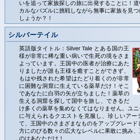
いを追って家族探しの旅に出発することに！道
カルなパズルに挑戦しながら無事に家族を見つ
しょうか？！
シルバーテイル
英語版タイトル：Silver Tale とある国の王
様が非常に稀な重い病いで生死の境をさま
よっています。王国中の医者が治療にあた
りましたが誰も王様を癒すことができず、
もはや残された希望はたどり着くのが非常
に困難な洞窟に生えている薬草だけ！そこ
であなたに白羽の矢が立ちました！薬草の
生える洞窟を探して国中を旅し、できるだ
け多くの薬草を集めなくてはなりません。ユニ
に与えられるクエストを克服し、珍しいアー
て、王国中のさまざまなものをアップグレード
方にのびる数々の広大なレベルに果敢に挑み、
のはあなただけ！