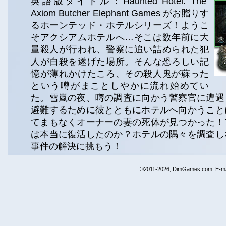
英語版タイトル：Haunted Hotel: The
Axiom Butcher Elephant Games がお贈りす
るホーンテッド・ホテルシリーズ！ようこ
そアクシアムホテルへ…そこは数年前に大
量殺人が行われ、警察に追い詰められた犯
人が自殺を遂げた場所。そんな恐ろしい記
憶が薄れかけたころ、その殺人鬼が蘇った
という噂がまことしやかに流れ始めてい
た。雪嵐の夜、噂の調査に向かう警察官に遭遇
避難するために彼とともにホテルへ向かうこと
てまもなくオーナーの妻の死体が見つかった！
は本当に復活したのか？ホテルの隅々を調査し
事件の解決に挑もう！
©2011-2026, DimGames.com. E-ma