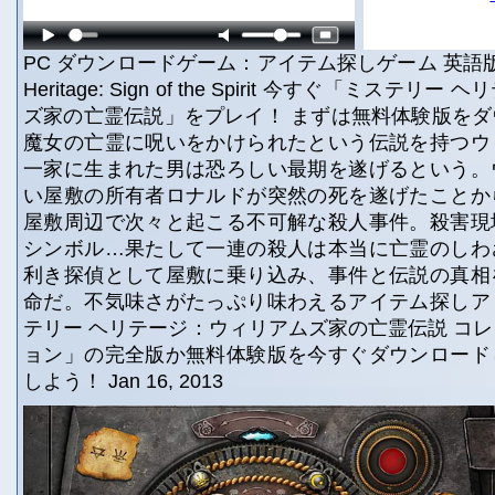
PC ダウンロードゲーム：アイテム探しゲーム 英語版タ
Heritage: Sign of the Spirit 今すぐ「ミステ
ズ家の亡霊伝説」をプレイ！ まずは無料体験版を
魔女の亡霊に呪いをかけられたという伝説を持つウ
一家に生まれた男は恐ろしい最期を遂げるという。
い屋敷の所有者ロナルドが突然の死を遂げたことか
屋敷周辺で次々と起こる不可解な殺人事件。殺害現
シンボル…果たして一連の殺人は本当に亡霊のしわ
利き探偵として屋敷に乗り込み、事件と伝説の真相
命だ。不気味さがたっぷり味わえるアイテム探しア
テリー ヘリテージ：ウィリアムズ家の亡霊伝説 コ
ョン」の完全版か無料体験版を今すぐダウンロード
しよう！ Jan 16, 2013