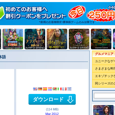
グルメマニア
本語
ユニークなゲ
さまざまな料
エキゾチック
同シリーズの
ダウンロード
(114 MB)
Mar 2012