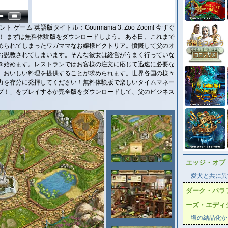
ーム 英語版タイトル：Gourmania 3: Zoo Zoom! 今すぐ
！ まずは無料体験版をダウンロードしよう。 ある日、これまで
められてしまったワガママなお嬢様ビクトリア。憤慨して父のオ
お説教されてしまいます。そんな彼女は経営がうまく行っていな
き始めます。レストランではお客様の注文に応じて迅速に必要な
、おいしい料理を提供することが求められます。世界各国の様々
力を存分に発揮してください！無料体験版で楽しいタイムマネー
プ！」をプレイするか完全版をダウンロードして、父のビジネス
エッジ・オブ
愛犬と共に異
ダーク・パラ
ーズ・エディ
塩の結晶化か