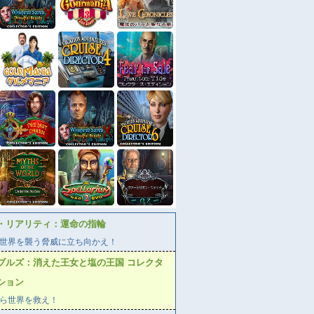
・リアリティ：運命の指輪
世界を襲う脅威に立ち向かえ！
ブルズ：消えた王女と塩の王国 コレクタ
ション
ら世界を救え！