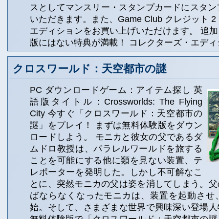
スとしてマンスリー・スタンプカードにスタンプ
いただきます。また、Game Club クレジット 
エディションをお買い上げいただけます。 追
版にはない特典が満載！ コレクターズ・エディ
クロスワールド：天空都市の謎
PC ダウンロードゲーム：アイテム探し 英
語版タイトル：Crossworlds: The Flying
City 今すぐ「クロスワールド：天空都市の
謎」をプレイ！ まずは無料体験版をダウン
ロードしよう。 モニカと彼女の父であるダ
ムドロ教授は、パラレルワールドを旅する
ことを可能にする他に類を見ない装置、テ
レポーターを発明した。しかし不可解なこ
とに、突然モニカの父は姿を消してしまう。父
ばならなくなったモニカは、装置を起動させ
始。そして、さまざまな世界で興味深い登場人