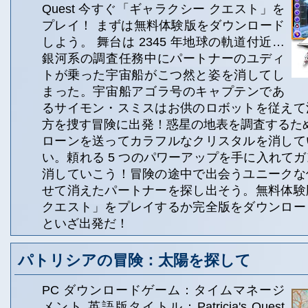
Quest 今すぐ「ギャラクシー クエスト」を
プレイ！ まずは無料体験版をダウンロード
しよう。 舞台は 2345 年地球の軌道付近…
銀河系の調査任務中にパートナーのユディ
トが乗った宇宙船がこつ然と姿を消してし
まった。宇宙船アゴラ号のキャプテンであ
るサイモン・スミスはお供のロボットを従えて
方を捜す冒険に出発！惑星の地表を調査するた
ローンを送ってカラフルなクリスタルを消して
い。頼れる 5 つのパワーアップを手に入れて
消していこう！冒険の途中で出会うユニークな
せて消えたパートナーを探し出そう。無料体験
クエスト」をプレイするか完全版をダウンロー
といざ出発だ！
パトリシアの冒険：太陽を探して
PC ダウンロードゲーム：タイムマネージ
メント 英語版タイトル：Patricia's Quest