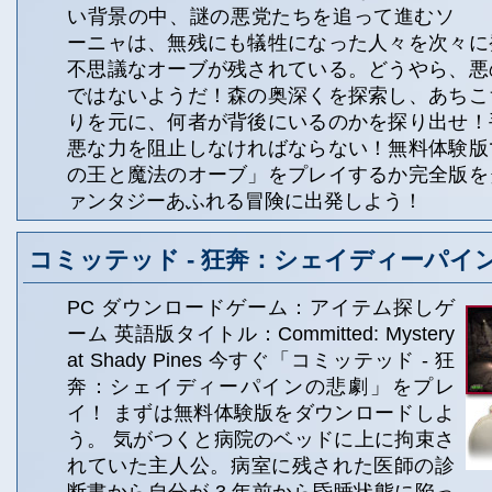
い背景の中、謎の悪党たちを追って進むソ
ーニャは、無残にも犠牲になった人々を次々に
不思議なオーブが残されている。どうやら、悪
ではないようだ！森の奥深くを探索し、あちこ
りを元に、何者が背後にいるのかを探り出せ！
悪な力を阻止しなければならない！無料体験版
の王と魔法のオーブ」をプレイするか完全版を
ァンタジーあふれる冒険に出発しよう！
コミッテッド - 狂奔：シェイディーパイ
PC ダウンロードゲーム：アイテム探しゲ
ーム 英語版タイトル：Committed: Mystery
at Shady Pines 今すぐ「コミッテッド - 狂
奔：シェイディーパインの悲劇」をプレ
イ！ まずは無料体験版をダウンロードしよ
う。 気がつくと病院のベッドに上に拘束さ
れていた主人公。病室に残された医師の診