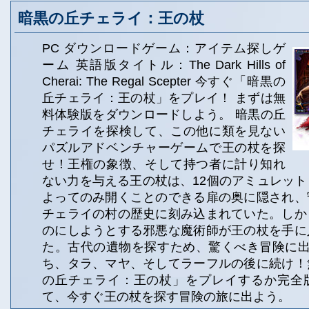
暗黒の丘チェライ：王の杖
PC ダウンロードゲーム：アイテム探しゲ
ーム 英語版タイトル：The Dark Hills of
Cherai: The Regal Scepter 今すぐ「暗黒の
丘チェライ：王の杖」をプレイ！ まずは無
料体験版をダウンロードしよう。 暗黒の丘
チェライを探検して、この他に類を見ない
パズルアドベンチャーゲームで王の杖を探
せ！王権の象徴、そして持つ者に計り知れ
ない力を与える王の杖は、12個のアミュレッ
よってのみ開くことのできる扉の奥に隠され、
チェライの村の歴史に刻み込まれていた。しか
のにしようとする邪悪な魔術師が王の杖を手に
た。古代の遺物を探すため、驚くべき冒険に出
ち、タラ、マヤ、そしてラーフルの後に続け！
の丘チェライ：王の杖」をプレイするか完全
て、今すぐ王の杖を探す冒険の旅に出よう。