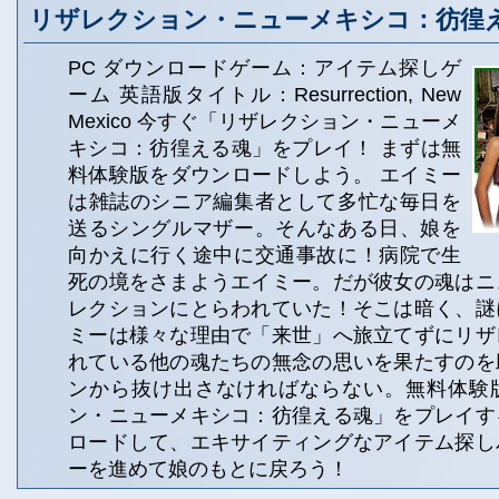
リザレクション・ニューメキシコ：彷徨
PC ダウンロードゲーム：アイテム探しゲ
ーム 英語版タイトル：Resurrection, New
Mexico 今すぐ「リザレクション・ニューメ
キシコ：彷徨える魂」をプレイ！ まずは無
料体験版をダウンロードしよう。 エイミー
は雑誌のシニア編集者として多忙な毎日を
送るシングルマザー。そんなある日、娘を
向かえに行く途中に交通事故に！病院で生
死の境をさまようエイミー。だが彼女の魂はニ
レクションにとらわれていた！そこは暗く、謎
ミーは様々な理由で「来世」へ旅立てずにリザ
れている他の魂たちの無念の思いを果たすのを
ンから抜け出さなければならない。無料体験
ン・ニューメキシコ：彷徨える魂」をプレイす
ロードして、エキサイティングなアイテム探し
ーを進めて娘のもとに戻ろう！