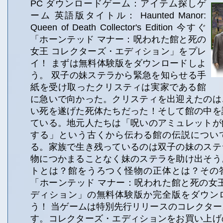
PC ダウンロードゲーム：アイテム探しゲ
ーム 英語版タイトル： Haunted Manor:
Queen of Death Collector's Edition 今すぐ
「ホーンテッド マナー：呪われた館と死の
女王 コレクターズ・エディション」をプレ
イ！ まずは無料体験版をダウンロードしよ
う。 双子の妹ステラから緊急を知らせる手
紙を受け取ったクリスティは実家である館
に急いで向かった。クリスティを出迎えたのは
い死を遂げた死体たちだった！そして館の中を
ている。地元人たちは「呪いのアミュレットが
する」という古くから伝わる館の伝説につい
る。家族で生き残っているのは双子の妹のステ
物につかまることなく妹のステラを助け出そう
トとは？館をうろつく怪物の正体とは？その
「ホーンテッド マナー：呪われた館と死の女
ディション」の無料体験版か完全版をダウン
う！ 当ゲームは特別先行リリースのコレクタ
す。コレクターズ・エディションをお買い上げ