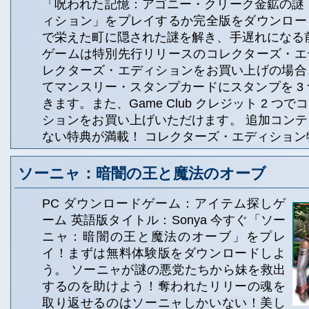
「呪われた記憶：アゴニー・クリーク金鉱の謎
ィション」をプレイするか完全版をダウンロー
で栄えた町に隠された謎を解き、手遅れになる
ゲームは特別先行リリースのコレクターズ・エ
レクターズ・エディションをお買い上げの場合
てマンスリー・スタンプカードにスタンプを 3
きます。また、Game Club クレジット 2 つ
ションをお買い上げいただけます。 追加コン
ない特典が満載！ コレクターズ・エディション
ソーニャ：暗闇の王と魔法のオーブ
PC ダウンロードゲーム：アイテム探しゲ
ーム 英語版タイトル：Sonya 今すぐ「ソー
ニャ：暗闇の王と魔法のオーブ」をプレ
イ！まずは無料体験版をダウンロードしよ
う。 ソーニャが謎の悪党たちから妹を救出
するのを助けよう！奪われたリリーの魂を
取り返せるのはソーニャしかいない！美し