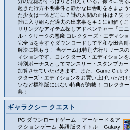
分の記憶がすっぱりと消えている。徐々に明る
起きた行方不明事件と静かな田舎町をさまよう
た少女は一体どこに？謎の人間の正体は？失っ
雑に入り組んだ過去の出来事をキミに紐解くこ
リリングなアイテム探しアドベンチャー「エニ
ル・クリークの悪魔 コレクターズ・エディシ
完全版を今すぐダウンロードして平和な田舎町
解決に挑もう！ 当ゲームは特別先行リリース
ィションです。コレクターズ・エディションを
特別ボーナスとしてマンスリー・スタンプカード
加算させていただきます。また、Game Club ク
クターズ・エディションをお買い上げいただけ
ツなど標準版にはない特典が満載！ コレクタ
典：
ギャラクシー クエスト
PC ダウンロードゲーム：アーケード＆ア
クションゲーム 英語版タイトル：Galaxy