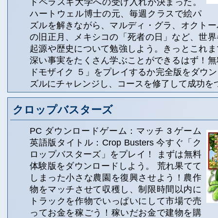
ドペラスギ大学への受け入れが決まった。
ハートウェル博士の元、毎週クラスで絵パ
ズルを解きながら、マルディ・グラ、オクトー
の旧正月、メキシコの「死者の日」など、世界
起源や歴史について勉強しよう。きっとこれま
深い事実をたくさん学ぶことができるはず！無
ドモザイク ５」をプレイするか完全版をダウ
ズルにチャレンジし、コースを修了して成功を
クロップバスターズ
PC ダウンロードゲーム：マッチ 3 ゲーム
英語版タイトル：Crop Busters 今すぐ「ク
ロップバスターズ」をプレイ！ まずは無料
体験版をダウンロードしよう。 荒れ果てて
しまった小さな農園を復興させよう！農作
物をマッチさせて収穫し、制限時間以内に
トラックを作物でいっぱいにして市場で売
ってお金を稼ごう！稼いだお金で建物を購