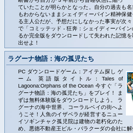
断書から自分が 3 年前から昏睡状態に陥っ
ていたことが明らかとなった。自分の過去も名
もわからないままシェイディーパイン精神保健
る主人公だが、予想だにしなかった事実が次々
で「コミッテッド - 狂奔：シェイディーパイ
るか完全版をダウンロードして失われた記憶を
出せよ！
ラグーナ物語：海の孤児たち
PC ダウンロードゲーム：アイテム探し ゲ
ーム 英語版タイトル：Tales of
Lagoona:Orphans of the Ocean 今すぐ「ラ
グーナ物語：海の孤児たち」をプレイ！ ま
ずは無料体験版をダウンロードしよう。 ラ
グーナの海中世界、コーラルベイの街へよ
うこそ！人魚のイザベラが経営するニュー
イソギンチャク孤児院は建物の老朽化のた
め、悪徳不動産王ビル・バラクーダの会社に解