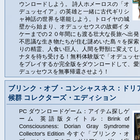
ウンロードしよう。 詩人ホメーロスの「オ
デュッセイア」の英雄と一緒に古代ギリシ
ャ神話の世界を堪能しよう。トロイヤの城
壁から始まり、オデュッセウスの故郷イタ
ケーまでの２０年間にも渡る壮大な長旅へ出発
不思議な生き物たちが住む謎めいた島々を探索
りの精霊、人食い巨人、人間を野獣に変えてし
ナタを待ち受ける！無料体験版で「オデュッセ
をプレイするか完全版をダウンロードして、愛
デュッセウスを無事帰還させよう！
ブリンク・オブ・コンシャスネス：ドリ
候群 コレクターズ・エディション
PC ダウンロードゲーム：アイテム探しゲ
ーム 英語版タイトル：Brink of
Consciousness: Dorian Gray Syndrome
Collector's Edition 今すぐ「ブリンク・オ