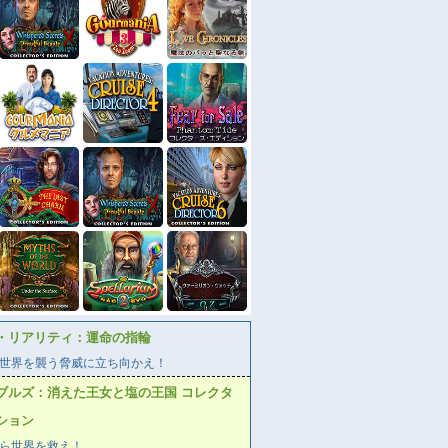
・リアリティ：運命の指輪
世界を襲う脅威に立ち向かえ！
ブルズ：消えた王女と塩の王国 コレクタ
ション
ら世界を救え！