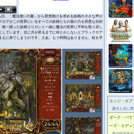
る日、「魔法使いの書」から突然助けを求める妖精の小さな声が
クロアがこの世界にいるすべての妖精たちの善の力を邪悪な目的
。唯一残った妖精コリガンと一緒に魔法の世界に平和を取り戻し
としています。次に月が昇るまでに何とかしないとブラックロア
まえに来てしまうのです。さあ、もう時間はありません。杖を手
エッジ・オブ
愛犬と共に異
ダーク・パラ
ーズ・エディ
塩の結晶化か