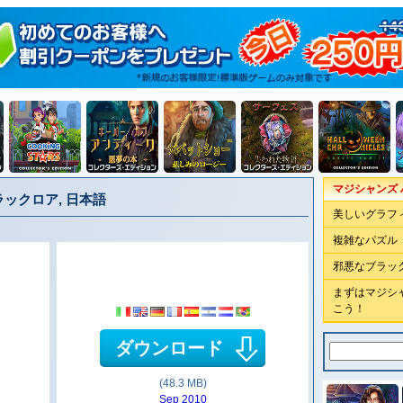
マジシャンズ 
ラックロア, 日本語
美しいグラフ
複雑なパズル
邪悪なブラッ
まずはマジシ
こう！
ダウンロード
(48.3 MB)
Sep 2010