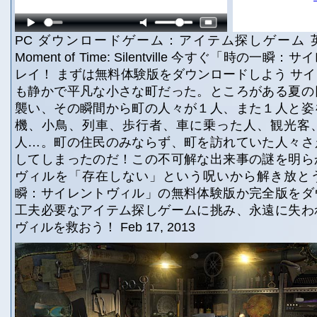
PC ダウンロードゲーム：アイテム探しゲーム 
Moment of Time: Silentville 今すぐ「時の
レイ！ まずは無料体験版をダウンロードしよう サ
も静かで平凡な小さな町だった。ところがある夏の
襲い、その瞬間から町の人々が１人、また１人と姿
機、小鳥、列車、歩行者、車に乗った人、観光客
人…。町の住民のみならず、町を訪れていた人々さ
してしまったのだ！この不可解な出来事の謎を明ら
ヴィルを「存在しない」という呪いから解き放と
瞬：サイレントヴィル」の無料体験版か完全版をダ
工夫必要なアイテム探しゲームに挑み、永遠に失わ
ヴィルを救おう！ Feb 17, 2013