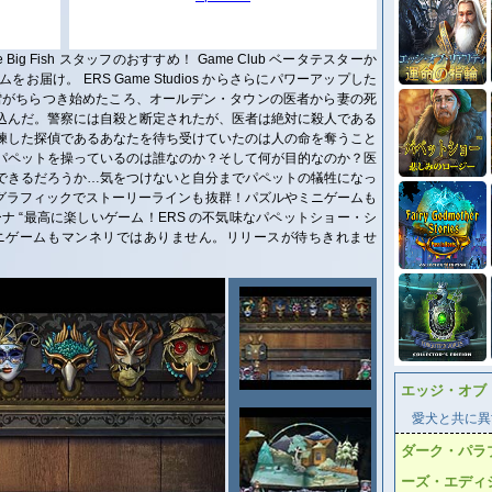
sie Big Fish スタッフのおすすめ！ Game Club ベータテスターか
届け。 ERS Game Studios からさらにパワーアップした
雪がちらつき始めたころ、オールデン・タウンの医者から妻の死
込んだ。警察には自殺と断定されたが、医者は絶対に殺人である
練した探偵であるあなたを待ち受けていたのは人の命を奪うこと
パペットを操っているのは誰なのか？そして何が目的なのか？医
できるだろうか…気をつけないと自分までパペットの犠牲になっ
なグラフィックでストーリーラインも抜群！パズルやミニゲームも
ーナ “最高に楽しいゲーム！ERS の不気味なパペットショー・シ
ニゲームもマンネリではありません。リリースが待ちきれませ
エッジ・オブ
愛犬と共に異
ダーク・パラ
ーズ・エディ