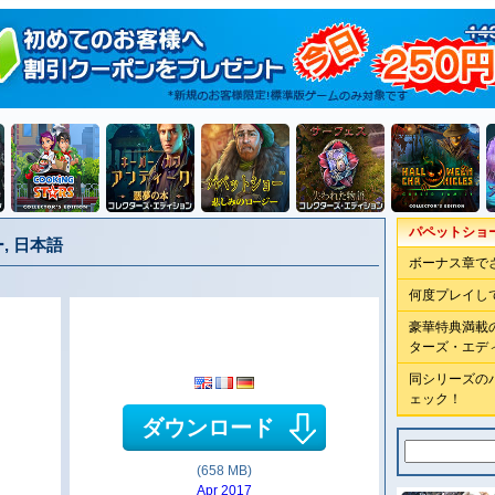
パペットショ
, 日本語
ボーナス章で
何度プレイし
豪華特典満載
ターズ・エデ
同シリーズの
ェック！
ダウンロード
(658 MB)
Apr 2017