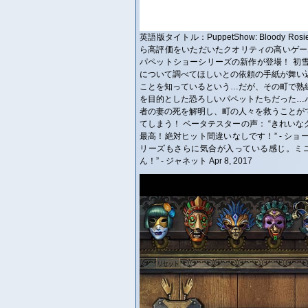
英語版タイトル：PuppetShow: Bloody Ro
ら高評価をいただいたクオリティの高いゲームをお
パペットショーシリーズの新作が登場！ 初
について調べてほしいとの依頼の手紙が舞い
ことを知っているという…だが、その町で熟
を目的とした恐ろしいパペットたちだった…
者の妻の死を解明し、町の人々を救うことが
てしまう！ ベータテスターの声： “きれい
最高！絶対ヒット間違いなしです！” - ショ
リーズもさらに気合が入っている感じ。ミ
ん！” - ジャネット Apr 8, 2017