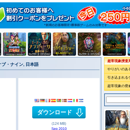
超常現象捜査
ブ・ナイン, 日本語
やりがいのあ
引き込まれる
超常現象の脅
ダウンロード
(124 MB)
Sep 2010