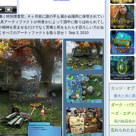
働く特別捜査官。4 ヶ月前に誰の手も届かぬ場所に保管されてい
術道具アーティファクトが何者かによって国中に散りばめられてし
や精神を歪ませるだけでなく苦痛と死をもたらす恐ろしい力があ
てのアーティファクトを取り戻せ！ Sep 3, 2010
エッジ・オブ
愛犬と共に異
ダーク・パラ
ーズ・エディ
塩の結晶化か
忘れられたお