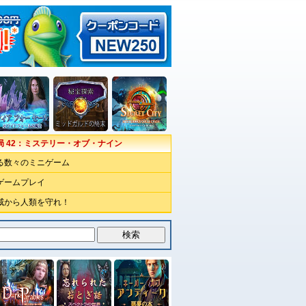
局 42：ミステリー・オブ・ナイン
る数々のミニゲーム
ゲームプレイ
威から人類を守れ！