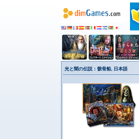
光と闇の伝説：骸骨船, 日本語