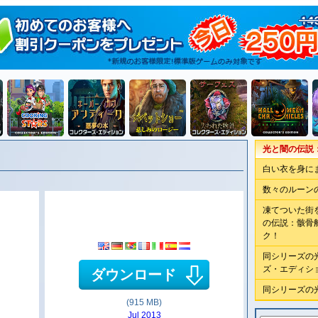
光と闇の伝説
白い衣を身に
数々のルーン
凍てついた街
の伝説：骸骨
ク！
同シリーズの
ズ・エディシ
ダウンロード
同シリーズの
(915 MB)
Jul 2013