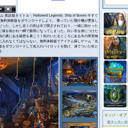
イトル：Hallowed Legends: Ship of Bones 今すぐ
は無料体験版をダウンロードしよう。 乗っていた飛行機が墜落し
だった。しかし近くの街は氷で閉ざされており、一緒に助かった
に魂を抜かれ一瞬で骸骨になってしまった。白い衣を身につけた
動の裏にある秘密を暴こう！街のいたるところにある氷の障害物
に入れなくてはならない。無料体験版でアイテム探しゲーム「光
版をダウンロードして友人のパイロットを助け、凍てついた街と
3
エッジ・オブ
愛犬と共に異