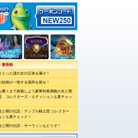
：骸骨船
まとった謎の女の正体を暴け！
の絵柄が一致する場所を探せ！
を隅々まで探索しよう豪華特典満載の光と闇
船 コレクターズ・エディションも要チェッ
光と闇の伝説：テンプル騎士団 コレクター
ョンも要チェック！
光と闇の伝説：サーウィンもどうぞ！