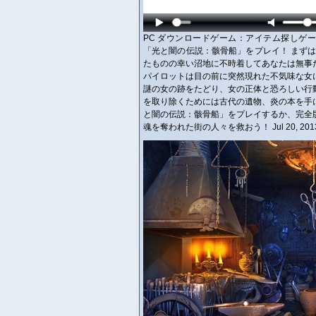
PC ダウンロードゲーム：アイテム探しゲーム 英語版タ
「光と闇の伝説：骸骨船」をプレイ！ まず
たものの幸い沼地に不時着してあなたは無事
パイロットは目の前に突然現れた不気味な女
謎の女の跡をたどり、女の正体と恐ろしい行
を取り除くためには古代の遺物、炎の本を手
と闇の伝説：骸骨船」をプレイするか、完全
魂を奪われた街の人々を救おう！ Jul 20, 201