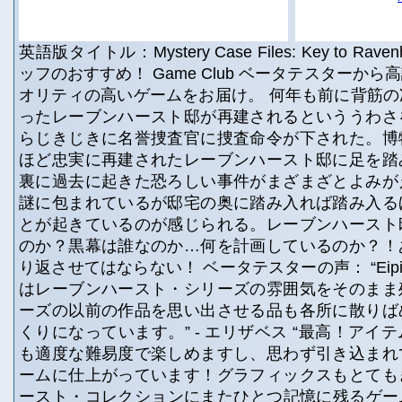
英語版タイトル：Mystery Case Files: Key to Ravenhe
ッフのおすすめ！ Game Club ベータテスターか
オリティの高いゲームをお届け。 何年も前に背筋
ったレーブンハースト邸が再建されるといううわさ
らじきじきに名誉捜査官に捜査命令が下された。博
ほど忠実に再建されたレーブンハースト邸に足を踏
裏に過去に起きた恐ろしい事件がまざまざとよみが
謎に包まれているが邸宅の奥に踏み入れば踏み入る
とが起きているのが感じられる。レーブンハースト
のか？黒幕は誰なのか…何を計画しているのか？！
り返させてはならない！ ベータテスターの声： “Eip
はレーブンハースト・シリーズの雰囲気をそのまま
ーズの以前の作品を思い出させる品も各所に散りば
くりになっています。” - エリザベス “最高！アイ
も適度な難易度で楽しめますし、思わず引き込まれ
ームに仕上がっています！グラフィックスもとても
ースト・コレクションにまたひとつ記憶に残るゲーム