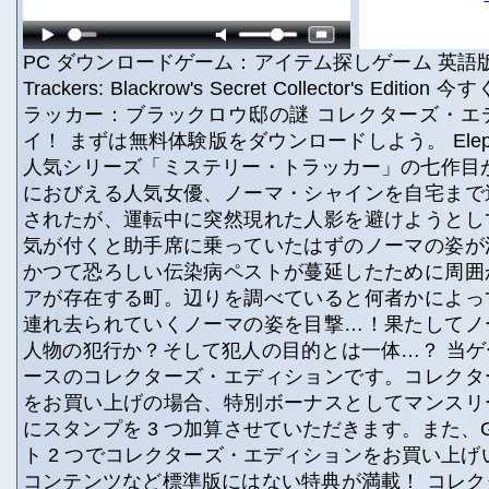
PC ダウンロードゲーム：アイテム探しゲーム 英語版タ
Trackers: Blackrow's Secret Collector's Ed
ラッカー：ブラックロウ邸の謎 コレクターズ・エ
イ！ まずは無料体験版をダウンロードしよう。 Elepha
人気シリーズ「ミステリー・トラッカー」の七作目
におびえる人気女優、ノーマ・シャインを自宅まで
されたが、運転中に突然現れた人影を避けようとし
気が付くと助手席に乗っていたはずのノーマの姿が
かつて恐ろしい伝染病ペストが蔓延したために周囲
アが存在する町。辺りを調べていると何者かによっ
連れ去られていくノーマの姿を目撃…！果たしてノ
人物の犯行か？そして犯人の目的とは一体…？ 当
ースのコレクターズ・エディションです。コレクタ
をお買い上げの場合、特別ボーナスとしてマンスリ
にスタンプを 3 つ加算させていただきます。また、Gam
ト 2 つでコレクターズ・エディションをお買い上げ
コンテンツなど標準版にはない特典が満載！ コレ