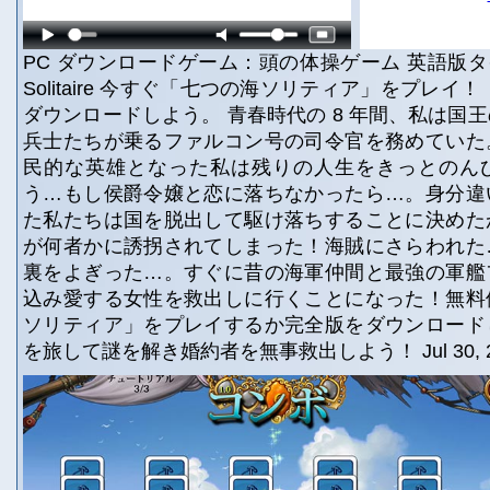
PC ダウンロードゲーム：頭の体操ゲーム 英語版タイト
Solitaire 今すぐ「七つの海ソリティア」をプレイ
ダウンロードしよう。 青春時代の 8 年間、私は国
兵士たちが乗るファルコン号の司令官を務めていた
民的な英雄となった私は残りの人生をきっとのん
う…もし侯爵令嬢と恋に落ちなかったら…。身分違
た私たちは国を脱出して駆け落ちすることに決めた
が何者かに誘拐されてしまった！海賊にさらわれた
裏をよぎった…。すぐに昔の海軍仲間と最強の軍艦
込み愛する女性を救出しに行くことになった！無料
ソリティア」をプレイするか完全版をダウンロード
を旅して謎を解き婚約者を無事救出しよう！ Jul 30, 2