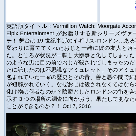
英語版タイトル：Vermillion Watch: Moorgate Accord Co
Eipix Entertainment がお贈りする新シリー
チ！ 舞台は 19 世紀半ばのイギリス-ロンドン…あ
変わりに育ててくれたおじと一緒に彼の友人と落
た。ところが状況が一転し大惨事と化してしまった
のような男に目の前でおじが殺されてしまったのだ
たに託したのは不思議なアミュレット。そのアミュ
包まれていた一家の歴史とその昔、善と悪の間で結
が紐解かれていく。なぜおじは殺されなくてはなら
化け物は何者なのか？陰鬱としたロンドンの街を奔
示す 3 つの場所の調査に向かおう。果たしてあな
ことができるのか？！ Oct 7, 2016