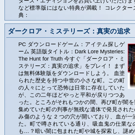
ターズ・エディションをお買い上げいただけま
など標準版にはない特典が満載！ コレクター
典：
ダークロア・ミステリーズ：真実の追求
PC ダウンロードゲーム：アイテム探しゲ
ーム 英語版タイトル：Dark Lore Mysteries:
The Hunt for Truth 今すぐ「ダークロア・ミ
ステリーズ：真実の追求」をプレイ！ まず
は無料体験版をダウンロードしよう。 血塗
られた歴史を持つ中世の小さな町。この町
の人々にとって恐怖は日常に存在していた
が、この二年ほどやっと平和が戻りつつあ
った。ところがそれもつかの間、再び町が闇を
集めていた町の判事が無残な遺体で発見された
み傷のような 2 つの穴が開いており、血が
た。町で噂されている通り、吸血鬼の仕業な
も…？暗い闇に包まれた町や城を探索し、謎め