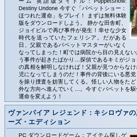
ーム 英語版タイトル：PuppetShow:
Destiny Undone 今すぐ「パペットショー：
ほつれた運命」をプレイ！ まずは無料体験
版をダウンロードしよう。 静かな田舎町、
ジョイビルで再び事件が発生！幸せな少女
時代を送っていたフェリシア。だがある
日、父親であるパペットマスターがいなく
なってしまった！町では病院から目の見えない
う事件が起きたばかり…探偵であるキミがジョ
の真相を解明しなければ！父親が見つからなけ
児になってしまうのだ！事件の背後にいる悪党
を操り捜査を妨害してくる。怪しい人物をたど
外な方向へ進んでいく…。今すぐパペットを駆
運命を変えよう！
ヴァンパイア レジェンド：キシロヴァの
ーズ・エディション
PC ダウンロードゲーム：アイテム探しゲ