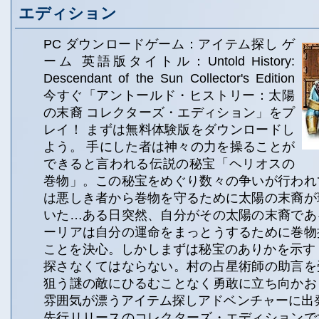
エディション
PC ダウンロードゲーム：アイテム探し ゲ
ーム 英語版タイトル：Untold History:
Descendant of the Sun Collector's Edition
今すぐ「アントールド・ヒストリー：太陽
の末裔 コレクターズ・エディション」をプ
レイ！ まずは無料体験版をダウンロードし
よう。 手にした者は神々の力を操ることが
できると言われる伝説の秘宝「ヘリオスの
巻物」。この秘宝をめぐり数々の争いが行われ
は悪しき者から巻物を守るために太陽の末裔が
いた…ある日突然、自分がその太陽の末裔であ
ーリアは自分の運命をまっとうするために巻物
ことを決心。しかしまずは秘宝のありかを示す 
探さなくてはならない。村の占星術師の助言を
狙う謎の敵にひるむことなく勇敢に立ち向かお
雰囲気が漂うアイテム探しアドベンチャーに出
先行リリースのコレクターズ・エディションで