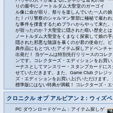
パリ中の人々が集まるにぎやかな道化の祭
りの最中にノートルダム大聖堂のガーゴイ
ル像に命が宿り、祭りを楽しんでいた一人の娘
た！パリ警察のシャルマン警部に極秘で雇われ
な事件を捜査するためプラハからやって来た。
が宿ったのか？大聖堂に隠された暗い歴史とは
ノートルダム大聖堂をくまなく探索して娘の手
隠された邪悪な陰謀を暴くのが君の使命だ。ビ
典作品にもとづいたアイテム探しアドベンチャ
出発だ！ 当ゲームは特別先行リリースのコレ
ンです。コレクターズ・エディションをお買い
ーナスとしてマンスリー・スタンプカードにスタ
せていただきます。また、Game Club クレジッ
ズ・エディションをお買い上げいただけます。
標準版にはない特典が満載！ コレクターズ・エ
クロニクル オブ アルビアン 2：ウィズ
PC ダウンロードゲーム：アイテム探しゲ