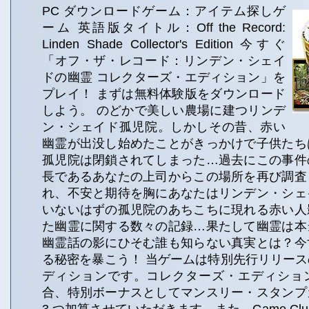
PC ダウンロードゲーム：アイテム探しゲ
ーム 英語版タイトル：Off the Record:
Linden Shade Collector's Edition 今すぐ
「オフ・ザ・レコード：リンデン・シェイ
ドの幽霊 コレクターズ・エディション」を
プレイ！ まずは無料体験版をダウンロード
しよう。 のどかで美しい農場に建つリンデ
ン・シェイド孤児院。しかしその昔、赤い
幽霊が出没し始めたことがきっかけで子供たち
孤児院は閉鎖されてしまった…過去にこの事件
長であるあなたの上司からこの場所を再び調査
れ、不安と期待を胸にあなたはリンデン・シェ
いないはずの孤児院のあちこちに現れる赤い人
た幽霊に関する数々の記録…果たして幽霊は本
幽霊話の影にひそむ誰も知らない真実とは？今
る秘密を暴こう！ 当ゲームは特別先行リリー
ディションです。コレクターズ・エディショ
合、特別ボーナスとしてマンスリー・スタンプ