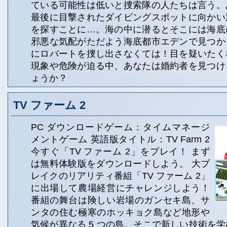
ている可能性は低いと捜索隊の人たちは言う。
最後に目撃されたダイビングスポットに向かい
を探すことに…。海の中に潜るとそこには海底
邪悪な気配がただよう海底都市エデンで見つか
にロバートを捜し出さなくては！目を疑いたく
現象や危険が迫る中、あなたは婚約者を見つけ
ょうか？
TV ファーム 2
PC ダウンロードゲーム：タイムマネージ
メントゲーム 英語版タイトル：TV Farm 2
今すぐ「TV ファーム 2」をプレイ！ まず
は無料体験版をダウンロードしよう。 大ブ
レイクのリアリティ番組「TV ファーム 2」
に出場して農場経営にチャレンジしよう！
番組の舞台は険しい岩場のガンセキ島、サ
ンタの住む極寒のホッキョク島など地形や
気候が異なる 5 つの島。そこで新しい技術を