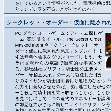
をしているという情報が入った。童話探偵は邪
りシンデレラを守ることができるのか？
シークレット・オーダー：仮面に隠され
PC ダウンロードゲーム：アイテム探しゲ
ーム 英語版タイトル：The Secret Order:
Masked Intent 今すぐ「シークレット・オー
ダー：仮面に隠された悪意」をプレイ！ ま
ずは無料体験版をダウンロードしよう。 サ
ラは父親からの電話で衝撃的な事実を知
る。秘密結社グリフィン騎士団の主要メン
バー「守秘五人衆」の一人に就任したばか
りのネイサンが騎士団を裏切り遺物のひとつ「
な力を目覚めさせたのだ。彼は逃亡したが他の
ーも殺して騎士団を乗っ取るつもりだ。もうひ
を見つけ出して二つの遺物のエネルギーを調和
の邪悪な力がさらに増していく！グリフィン号
を旅しながら世界が邪悪な力に覆われる前に悪