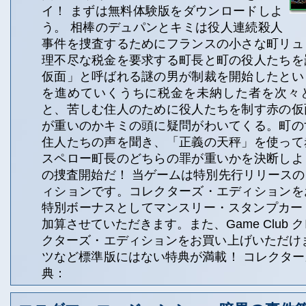
イ！ まずは無料体験版をダウンロードしよ
う。 相棒のデュパンとキミは役人連続殺人
事件を捜査するためにフランスの小さな町リュ
理不尽な税金を要求する町長と町の役人たちを
仮面」と呼ばれる謎の男が制裁を開始したとい
を進めていくうちに税金を未納した者を次々
と、苦しむ住人のために役人たちを制す赤の仮
が重いのかキミの頭に疑問がわいてくる。町の
住人たちの声を聞き、「正義の天秤」を使って
スペロー町長のどちらの罪が重いかを決断しよ
の捜査開始だ！ 当ゲームは特別先行リリース
ィションです。コレクターズ・エディションを
特別ボーナスとしてマンスリー・スタンプカード
加算させていただきます。また、Game Club ク
クターズ・エディションをお買い上げいただけ
ツなど標準版にはない特典が満載！ コレクタ
典：