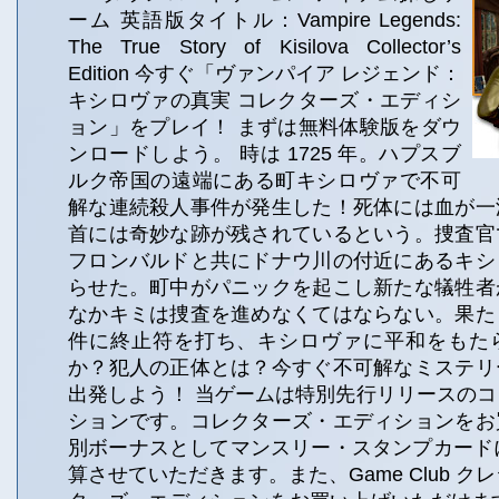
ーム 英語版タイトル：Vampire Legends:
The True Story of Kisilova Collector’s
Edition 今すぐ「ヴァンパイア レジェンド：
キシロヴァの真実 コレクターズ・エディシ
ョン」をプレイ！ まずは無料体験版をダウ
ンロードしよう。 時は 1725 年。ハプスブ
ルク帝国の遠端にある町キシロヴァで不可
解な連続殺人事件が発生した！死体には血が一
首には奇妙な跡が残されているという。捜査官
フロンバルドと共にドナウ川の付近にあるキシ
らせた。町中がパニックを起こし新たな犠牲者
なかキミは捜査を進めなくてはならない。果た
件に終止符を打ち、キシロヴァに平和をもた
か？犯人の正体とは？今すぐ不可解なミステリ
出発しよう！ 当ゲームは特別先行リリースの
ションです。コレクターズ・エディションをお
別ボーナスとしてマンスリー・スタンプカードに
算させていただきます。また、Game Club クレ