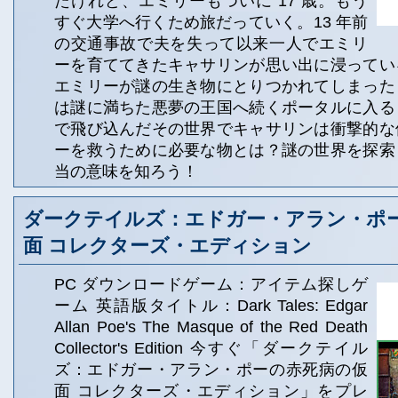
たけれど、エミリーもついに 17 歳。もう
すぐ大学へ行くため旅だっていく。13 年前
の交通事故で夫を失って以来一人でエミリ
ーを育ててきたキャサリンが思い出に浸ってい
エミリーが謎の生き物にとりつかれてしまった
は謎に満ちた悪夢の王国へ続くポータルに入る
で飛び込んだその世界でキャサリンは衝撃的な
ーを救うために必要な物とは？謎の世界を探索
当の意味を知ろう！
ダークテイルズ：エドガー・アラン・ポ
面 コレクターズ・エディション
PC ダウンロードゲーム：アイテム探しゲ
ーム 英語版タイトル：Dark Tales: Edgar
Allan Poe's The Masque of the Red Death
Collector's Edition 今すぐ「ダークテイル
ズ：エドガー・アラン・ポーの赤死病の仮
面 コレクターズ・エディション」をプレ