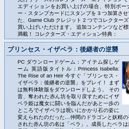
エディションをお買い上げの場合、特別ボー
ー・スタンプカードにスタンプを 3 つ加算さ
た、Game Club クレジット 2 つでコレクタ
買い上げいただけます。 追加コンテンツなど
満載！ コレクターズ・エディション特典：
プリンセス・イザベラ：後継者の逆襲
PC ダウンロードゲーム：アイテム探しゲ
ーム 英語版タイトル：Princess Isabella:
The Rise of an Heir 今すぐ「プリンセス・
イザベラ：後継者の逆襲」をプレイ！ まず
は無料体験版をダウンロードしよう。 その
昔、奪われた赤ん坊を取り戻すためにイザ
ベラ姫は魔女に闘いを臨んだがあと一歩の
ところでイザベラは呪いにかかり石の姿に
変えられたのだった…仲間のドラゴンと妖精の
された赤ん坊の名は「ベラ」。成長したベラは