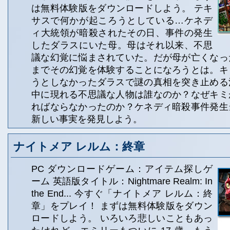
は無料体験版をダウンロードしよう。 テキ
サスで何かが起ころうとしている…ケネデ
ィ大統領が暗殺されたその日、事件の発生
したダラスにいた母。母はそれ以来、不思
議な幻覚に悩まされていた。だが母が亡くなっ
までその幻覚を体験することになろうとは。キ
うとしなかったダラスで謎の真相を突き止める
中に現れる不思議な人物は誰なのか？なぜキミ
ればならなかったのか？ケネディ暗殺事件発生
新しい事実を発見しよう。
ナイトメア レルム：終章
PC ダウンロードゲーム：アイテム探しゲ
ーム 英語版タイトル：Nightmare Realm: In
the End... 今すぐ「ナイトメア レルム：終
章」をプレイ！ まずは無料体験版をダウン
ロードしよう。 いろいろ悲しいこともあっ