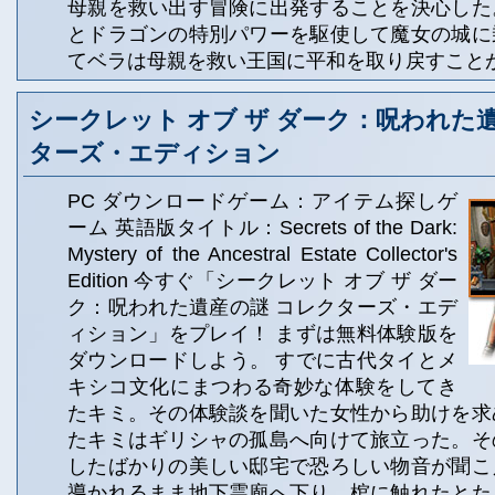
母親を救い出す冒険に出発することを決心した
とドラゴンの特別パワーを駆使して魔女の城に
てベラは母親を救い王国に平和を取り戻すこと
シークレット オブ ザ ダーク：呪われた
ターズ・エディション
PC ダウンロードゲーム：アイテム探しゲ
ーム 英語版タイトル：Secrets of the Dark:
Mystery of the Ancestral Estate Collector's
Edition 今すぐ「シークレット オブ ザ ダー
ク：呪われた遺産の謎 コレクターズ・エデ
ィション」をプレイ！ まずは無料体験版を
ダウンロードしよう。 すでに古代タイとメ
キシコ文化にまつわる奇妙な体験をしてき
たキミ。その体験談を聞いた女性から助けを求
たキミはギリシャの孤島へ向けて旅立った。そ
したばかりの美しい邸宅で恐ろしい物音が聞こ
導かれるまま地下霊廟へ下り、棺に触れたとた