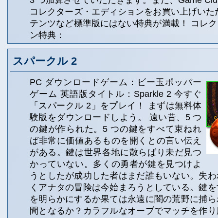
3 つ加算させていただきます。また、Game Clu
コレクターズ・エディションをお買い上げいた
テンツなど標準版にはない特典が満載！ コレ
ン特典：
スパークル 2
PC ダウンロードゲーム：ビー玉ポッパー
ゲーム 英語版タイトル：Sparkle 2 今すぐ
「スパークル 2」をプレイ！ まずは無料体
験版をダウンロードしよう。 遠い昔、5 つ
の鍵が作られた。5 つの鍵をすべて束ねれ
ば非常に価値あるものを開くとの言い伝え
がある。鍵は世界各地に散らばり未だ見つ
かっていない。多くの勇者が鍵を見つけよ
うとしたが成功した者はまだ誰もいない。失わ
くアナタの冒険は今始まろうとしている。鍵を
を明らかにするか果ては永遠に闇の荒野に捕ら
間となるか？カラフルなオーブでマッチを作り