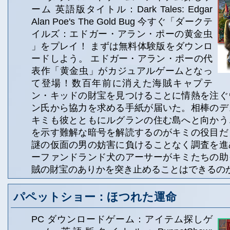
ーム 英語版タイトル：Dark Tales: Edgar
Alan Poe's The Gold Bug 今すぐ「ダークテ
イルズ：エドガー・アラン・ポーの黄金虫
」をプレイ！ まずは無料体験版をダウンロ
ードしよう。 エドガー・アラン・ポーの代
表作「黄金虫」がカジュアルゲームとなっ
て登場！数百年前に消えた海賊キャプテ
ン・キッドの財宝を見つけることに情熱を注ぐ
ン氏から協力を求める手紙が届いた。相棒のデ
キミも彼とともにルグランの住む島へと向かう
を示す難解な暗号を解読するのがキミの役目だ
謎の仮面の男の妨害に負けることなく調査を進
ーファンドランド犬のアーサーがキミたちの助
賊の財宝のありかを突き止めることはできるの
パペットショー：ほつれた運命
PC ダウンロードゲーム：アイテム探しゲ