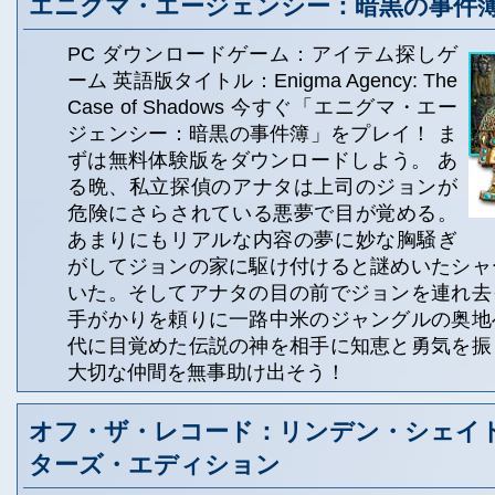
エニグマ・エージェンシー：暗黒の事件
PC ダウンロードゲーム：アイテム探しゲ
ーム 英語版タイトル：Enigma Agency: The
Case of Shadows 今すぐ「エニグマ・エー
ジェンシー：暗黒の事件簿」をプレイ！ ま
ずは無料体験版をダウンロードしよう。 あ
る晩、私立探偵のアナタは上司のジョンが
危険にさらされている悪夢で目が覚める。
あまりにもリアルな内容の夢に妙な胸騒ぎ
がしてジョンの家に駆け付けると謎めいたシャ
いた。そしてアナタの目の前でジョンを連れ去
手がかりを頼りに一路中米のジャングルの奥地
代に目覚めた伝説の神を相手に知恵と勇気を振
大切な仲間を無事助け出そう！
オフ・ザ・レコード：リンデン・シェイド
ターズ・エディション