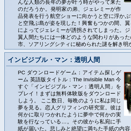
んな人類の長年の夢が叶う時がやって来た
のだろうか。発明家の弟、ジェレミーが作
品発表を行う航空ショーに向かうと空に浮かぶ
と空飛ぶ島が姿を現した！興奮もつかの間、翼
によってジェレミーが誘拐されてしまった。ジ
翼人間たちには一体どのような関わりがあった
市、ソアリングシティに秘められた謎を解き明
インビジブル・マン：透明人間
PC ダウンロードゲーム：アイテム探しゲ
ーム 英語版タイトル：The Invisible Man 今
すぐ「インビジブル・マン：透明人間」を
プレイ！まずは無料体験版をダウンロード
しよう。 ここ数日、毎晩のように私は同じ
夢を見る。恋人グリフィンの研究室。彼は
何かに取りつかれたように夢中で何かの実
験を行なっている…。その彼から私宛に手
紙が届いた。悲しみと絶望に満ちた手紙の内容