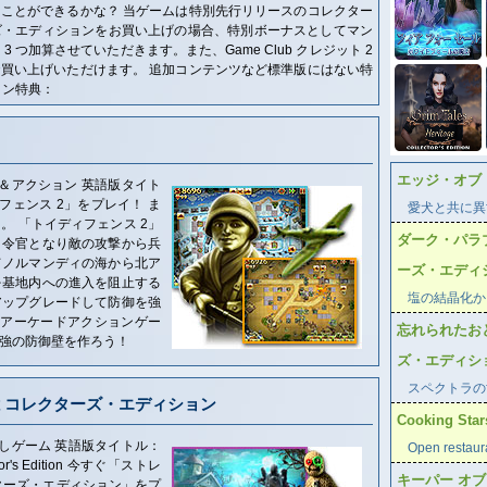
ことができるかな？ 当ゲームは特別先行リリースのコレクター
ズ・エディションをお買い上げの場合、特別ボーナスとしてマン
 つ加算させていただきます。また、Game Club クレジット 2
買い上げいただけます。 追加コンテンツなど標準版にはない特
ョン特典：
エッジ・オブ
＆アクション 英語版タイト
ディフェンス 2」をプレイ！ ま
愛犬と共に異
 「トイディフェンス 2」
ダーク・パラ
司令官となり敵の攻撃から兵
てノルマンディの海から北ア
ーズ・エディ
を基地内への進入を阻止する
塩の結晶化か
アップグレードして防御を強
るアーケードアクションゲー
忘れられたお
強の防御壁を作ろう！
ズ・エディシ
スペクトラの
 コレクターズ・エディション
Cooking Stars
しゲーム 英語版タイトル：
Open restaur
lector's Edition 今すぐ「ストレ
キーパー オ
ターズ・エディション」をプ