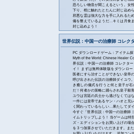
恐ろしい物音が聞こえるという。女
下り、棺に触れたとたんに封じ込め
邪悪な霊は強大な力を手に入れるた
備を整えているようだ…キミは月食
封じ込めよう！
世界伝説：中国一の治療師 コレク
PC ダウンロードゲーム：アイテム探
Myth of the World: Chinese Healer 
界伝説：中国一の治療師 コレクタ
イ！ まずは無料体験版をダウンロー
医者にすら治すことができない皇帝
呼び出された伝説の治療師ダイユウ
き癒しの儀式を行うと何と皇子が石
だ！何者かの策略に踊らされ皇子殺
ユウは宮廷の兵士から逃げなくては
一件には皇帝であるヤン・ハオと兄
く関わっているらしい…果たしてダ
今すぐ「世界伝説：中国一の治療師 
イムトリップしよう！ 当ゲームは特
ズ・エディションをお買い上げの場
を 3 つ加算させていただきます。また、
お買い上げいただけます。 追加コン