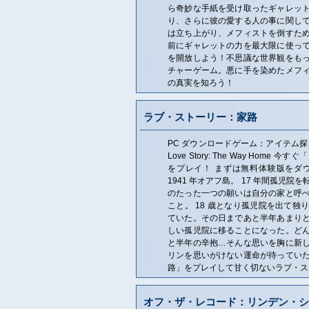
ら奇妙な手紙を受け取ったギャレッ
り、さらに彼の愛する人の事に関し
は立ち上がり、メフィストを倒すた
前にギャレットの力を最大限に使っ
を開放しよう！不思議な世界観をも
チャーゲーム。悪に手を染めたメフ
の真実を知ろう！
ラブ・ストーリー：家路
PC ダウンロードゲーム：アイテム探
Love Story: The Way Hom
をプレイ！ まずは無料体験版をダ
1941 年オアフ島。 17 年間孤児
のたった一つの願いは自分の家と呼
こと。 18 歳となり孤児院を出て独
ていた。その日まであと半年あまり
しい孤児院に移ることになった。ど
と半年の辛抱…そんな思いを胸に新
リンを思いがけない運命が待ってい
路」をプレイして甘く切ないラブ・ス
オフ・ザ・レコード：リンデン・シ