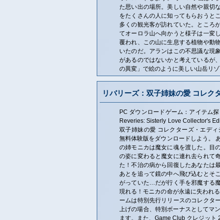
た思い出の場所。美しい自然や親切
をたくさんの人に知ってもらおうと
多くの観光客が訪れていた。ところ
てオーロラ山へ向かうと様子は一変
覆われ、この山に生息する植物や動
いたのだ。アランはこの不思議な現
があるのではないかと考えているが
の異変」で絵のように美しい山岳リゾ
リバリーズ：双子姉妹の愛 コレク
PC ダウンロードゲーム：アイテム探
Reveries: Sisterly Love Collect
双子姉妹の愛 コレクターズ・エディ
無料体験版をダウンロードしよう。 
の姉モニカは魔女に魂を渡した。目
の姿に変わると魔女に連れ去られて
た！不治の病から回復したあなたは
あとを追って鏡の中へ飛び込むとそ
がっていた…だが行く手を邪魔する
現れる！モニカの命が永遠に失われる
ームは特別先行リリースのコレクタ
上げの場合、特別ボーナスとしてマン
ます。また、Game Club クレジ