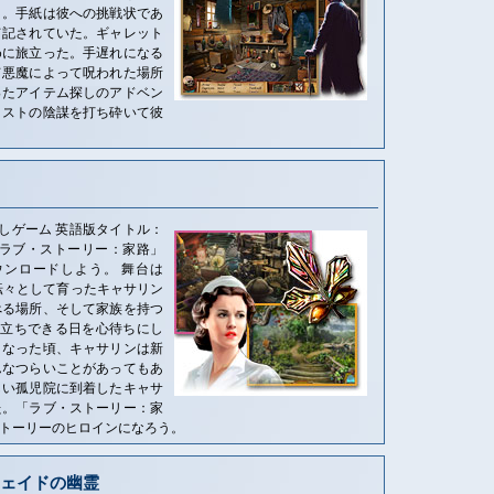
ト。手紙は彼への挑戦状であ
て記されていた。ギャレット
めに旅立った。手遅れになる
て悪魔によって呪われた場所
ったアイテム探しのアドベン
ィストの陰謀を打ち砕いて彼
しゲーム 英語版タイトル：
e 今すぐ「ラブ・ストーリー：家路」
ウンロードしよう。 舞台は
院を転々として育ったキャサリン
べる場所、そして家族を持つ
り立ちできる日を心待ちにし
となった頃、キャサリンは新
んなつらいことがあってもあ
しい孤児院に到着したキャサ
た。「ラブ・ストーリー：家
トーリーのヒロインになろう。
ェイドの幽霊