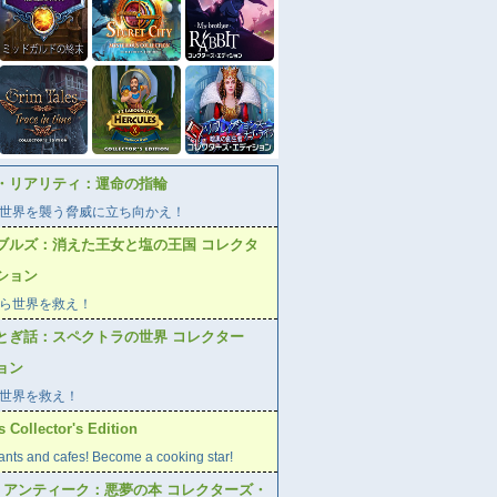
・リアリティ：運命の指輪
世界を襲う脅威に立ち向かえ！
ブルズ：消えた王女と塩の王国 コレクタ
ション
ら世界を救え！
とぎ話：スペクトラの世界 コレクター
ョン
世界を救え！
 Collector's Edition
ants and cafes! Become a cooking star!
ブ アンティーク：悪夢の本 コレクターズ・