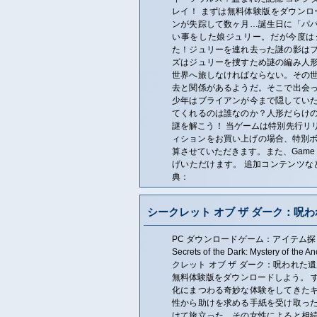
レイ！ まずは無料体験版をダウンロ
ンが失踪して数ヶ月…誕生日に「パ
い事をした娘ジュリー。だが今度は
た！ジュリーを連れ去った謎の影は
ズはジュリーを捜すため謎の編み人
世界へ旅しなければならない。その
去と関係があるようだ。そこで出会
少年はブライアンが今まで隠してい
てくれるのは誰なのか？人形だらけ
謎を解こう！ 当ゲームは特別先行リ
ィションをお買い上げの場合、特別ボ
算させていただきます。また、Game 
げいただけます。 追加コンテンツな
典：
シークレット オブ ザ ダーク：呪
PC ダウンロードゲーム：アイテム探
Secrets of the Dark: Mystery of th
クレット オブ ザ ダーク：呪われた
無料体験版をダウンロードしよう。 
化にまつわる奇妙な体験をしてきた
性から助けを求める手紙を受け取っ
けて旅立った。その女性によると相