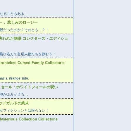
なることもある…
ー： 悲しみのロージー
殺だったのか？それとも…？！
失われた物語 コレクターズ・エディショ
飛び込んで登場人物たちを救おう！
ronicles: Cursed Family Collector's
has a strange side.
ー セール：ホワイトフォールの呪い
魂がよみがえる…
ッドガルドの終末
がフィクションとは限らない！
Mysterious Collection Collector's