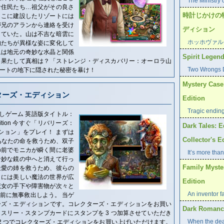
The Ministry 
な住民たち…祖父がその良さ
時計じかけの
ここに建設したリゾートには
が兄のアランから連絡を受け
ディション
していた。山は不吉な暗雲に
ホッホヴァル
物たちが異様な姿に変化して
象は地元の奇妙な水晶と関係
Spirit Legend
、果たして真相は？「ストレンジ・ディスカバリー：オーロラ山
Two Wrongs D
ートの地下に隠された秘密を暴け！
Mystery Case 
ターズ・エディション
Edition
Tragic endin
しゲーム 英語版タイトル：
or's Edition 今すぐ「リバリーズ：
Dark Tales: E
ション」をプレイ！ まずは
Collector's E
あなたの命を救うため、双子
の前でモニカが瞬く間に老婆
It’s more than
奇妙な鏡の中へと消えて行っ
Family Myste
最愛の姉を救うため、彼らの
こには美しい魔法の世界が広
Edition
魔女の手下や障害物が次々と
An inventor f
前に無事救出しよう。 当ゲ
ーズ・エディションです。コレクターズ・エディションをお買い
Dark Romance
スリー・スタンプカードにスタンプを 3 つ加算させていただき
When the dea
ット 2 つでコレクターズ・エディションをお買い上げいただけます。