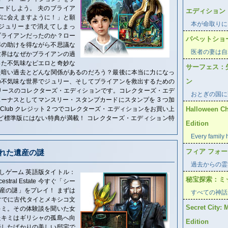
ードしよう。 夫のブライア
エディション
パに会えますように！」と願
本が命取りに
ジュリーまで消えてしまっ
ブライアンだったのか？ロー
パペットショ
形の助けを得ながら不思議な
医者の妻は自
世界はなぜかブライアンの過
った不気味なピエロと奇妙な
サーフェス：
た暗い過去とどんな関係があるのだろう？最後に本当に力になっ
ン
の不気味な世界でジュリー、そしてブライアンを救出するための
リースのコレクターズ・エディションです。コレクターズ・エデ
おとぎの国に
ーナスとしてマンスリー・スタンプカードにスタンプを 3 つ加
Club クレジット 2 つでコレクターズ・エディションをお買い上
Halloween Ch
ど標準版にはない特典が満載！ コレクターズ・エディション特
Edition
Every family 
フィア フォ
われた遺産の謎
過去からの霊
しゲーム 英語版タイトル：
秘宝探索：ミ
e Ancestral Estate 今すぐ「シー
遺産の謎」をプレイ！ まずは
すべての神話
すでに古代タイとメキシコ文
Secret City: 
キミ。その体験談を聞いた女
たキミはギリシャの孤島へ向
Edition
続したばかりの美しい邸宅で