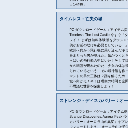
ョン特典：
タイムレス：亡失の城
PC ダウンロードゲーム：アイテム探
Timeless: The Lost Castl
レイ！ まずは無料体験版をダウンロ
供がお前の助けを必要としている…
欧州へ向かう飛行機に乗り込んだキ
をまとった男が現れた。気がつくと
っぱいの飛行船の中にいた！そして
女の幽霊が現れたのだ…少女の体は
られているという…その飛行船を作
マントの男の正体は？謎を解くため
城へ向かえ！キミは現実の時間と空
不思議な世界を探索しよう！
ストレンジ・ディスカバリー：オー
PC ダウンロードゲーム：アイテム探
Strange Discoveries: Auror
カバリー：オーロラ山の異変」をプレ
ウンロードしよう。 オーロラ山は子