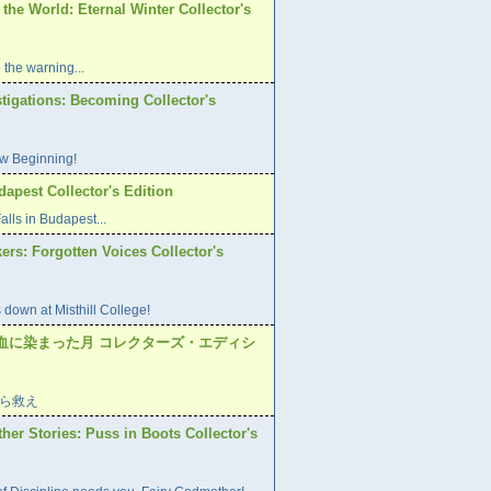
 the World: Eternal Winter Collector's
 the warning...
tigations: Becoming Collector's
w Beginning!
dapest Collector's Edition
lls in Budapest...
ers: Forgotten Voices Collector's
 down at Misthill College!
血に染まった月 コレクターズ・エディシ
ら救え
er Stories: Puss in Boots Collector's