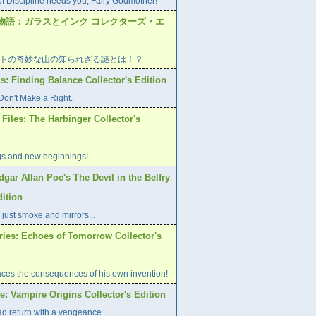
of Discipline needs you, Fairy Godmother!
物語：ガラスとインク コレクターズ・エ
トの奇妙な山の知られざる謎とは！？
s: Finding Balance Collector's Edition
on't Make a Right.
Files: The Harbinger Collector's
gs and new beginnings!
dgar Allan Poe's The Devil in the Belfry
dition
 just smoke and mirrors...
ries: Echoes of Tomorrow Collector's
aces the consequences of his own invention!
: Vampire Origins Collector's Edition
d return with a vengeance...