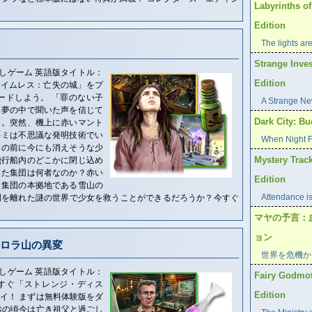
Labyrinths of
Edition
The lights are
Strange Inves
しゲーム 英語版タイトル：
Edition
e 今すぐ「タイムレス：亡失の城」をプ
ードしよう。 「罪のない子
A Strange Ne
」夢の中で聞いた声を信じて
Dark City: Bu
ミ。突然、機上に赤いマント
キミは不思議な発明技術でい
When Night Fa
目の前に今にも消えそうな少
Mystery Track
飛行船内のどこかに閉じ込め
った集団は何者なのか？赤い
Edition
、集団の本拠地である雪山の
Attendance is
間を離れた謎の世界で少女を救うことができるだろうか？今すぐ
マヤの予言：
ョン
ロラ山の異変
世界を危機か
しゲーム 英語版タイトル：
Fairy Godmoth
a Peak 今すぐ「ストレンジ・ディス
Edition
イ！ まずは無料体験版をダ
供の頃今は亡き祖父と過ごし