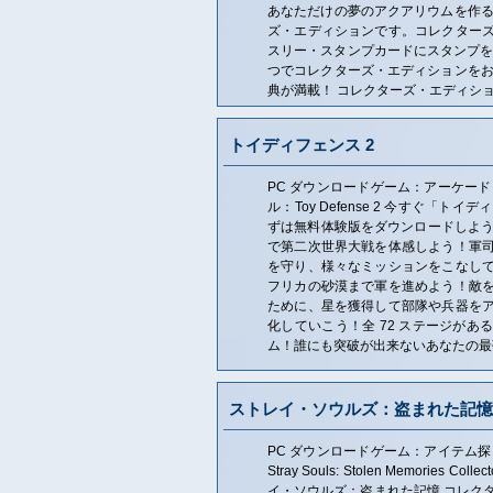
あなただけの夢のアクアリウムを作る
ズ・エディションです。コレクター
スリー・スタンプカードにスタンプを 3
つでコレクターズ・エディションをお
典が満載！ コレクターズ・エディシ
トイディフェンス 2
PC ダウンロードゲーム：アーケード
ル：Toy Defense 2 今すぐ「トイ
ずは無料体験版をダウンロードしよう。
で第二次世界大戦を体感しよう！軍
を守り、様々なミッションをこなし
フリカの砂漠まで軍を進めよう！敵
ために、星を獲得して部隊や兵器を
化していこう！全 72 ステージがあ
ム！誰にも突破が出来ないあなたの最
ストレイ・ソウルズ：盗まれた記憶
PC ダウンロードゲーム：アイテム探
Stray Souls: Stolen Memories Col
イ・ソウルズ：盗まれた記憶 コレク