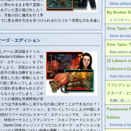
When artifacts
性に導かれるまま地下霊廟へ
られていた霊が逃げ出した！
My Brothe
め、月食の日に儀式を行う準
イマジネーシ
までに悪を倒す方法を見つけられるだろうか？邪悪な力を永遠に
Grim Tales: H
When the futu
ターズ・エディション
Grim Tales: T
しゲーム 英語版タイトル：
Bad omens ar
Collector's Edition 今すぐ「世
12 Labours o
ーズ・エディション」をプレ
ドしよう。 宮廷おかかえの
Collector's E
の息子の病を治療するために
Help Hercules
。発見した古い巻物にもとづ
の姿に変わってしまったの
リフレクショ
害の濡れ衣を着せられたダイ
クターズ・エ
ならなくなってしまう。この
レイとの複雑な兄弟関係が深
危機に瀕した
イユウは汚名を晴らし皇子を元の姿に戻すことができるのか？！
Paranormal Fi
コレクターズ・エディション」をプレイしていにしえの中国にタ
別先行リリースのコレクターズ・エディションです。コレクター
Edition
合、特別ボーナスとしてマンスリー・スタンプカードにスタンプ
Honesty is the
Game Club クレジット 2 つでコレクターズ・エディションを
テンツなど標準版にはない特典が満載！ コレクターズ・エディシ