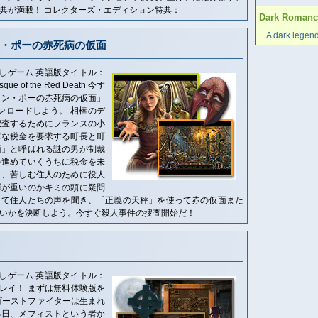
典が満載！ コレクターズ・エディション特典：
Dark Romance
A dark legend 
・ポーの赤死病の仮面
しゲーム 英語版タイトル：
Masque of the Red Death 今す
ラン・ポーの赤死病の仮面」
ンロードしよう。 相棒のデ
捜査するためにフランスの小
尽な税金を要求する町長と町
面」と呼ばれる謎の男が制裁
を進めていくうちに税金を未
と、苦しむ住人のために役人
罪が重いのかキミの頭に疑問
して住人たちの声を聞き、「正義の天秤」を使って赤の仮面また
いかを決断しよう。今すぐ殺人事件の捜査開始だ！
しゲーム 英語版タイトル：
をプレイ！ まずは無料体験版を
ゴーストファイターは生まれ
る日、メフィストという者か