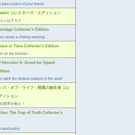
 take control of your friend...
r Rabbit コレクターズ・エディション
ョンはチカラ
eritage Collector's Edition
re sends a chilling warning...
race in Time Collector's Edition
e on the horizon…
f Hercules X: Greed for Speed
dition
 catch the fastest creature in the land!
ンズ・オブ・ライフ：暗黒の創生者 コレ
ディション
幻想界を救え！
les: The Trap of Truth Collector's
 best policy.