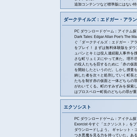
追加コンテンツなど標準版にはない特
ダークテイルズ：エドガー・アラン
PC ダウンロードゲーム：アイテム探
Dark Tales: Edgar Allan Poe's The 
ぐ「ダークテイルズ：エドガー・ア
をプレイ！ まずは無料体験版をダウ
ュパンとキミは役人連続殺人事件を
さな町リュミヌにやって来た。理不
の役人たちを罰するために「赤の仮
を開始したというのだ。しかし捜査
納した者を次々と処刑していく町長
たちを制す赤の仮面と一体どちらの
がわいてくる。町のすみずみを探索
はプロスペロー町長のどちらの罪が重
エクソシスト
PC ダウンロードゲーム：アイテム探
Exorcist 今すぐ「エクソシスト」
ダウンロードしよう。 ギャレット・
つき悪魔を見る力を持っていた。あ