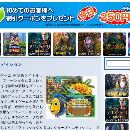
エディション
 ゲーム 英語版タイトル：
on 今すぐ「フィッシュダム 3 コレク
まずは無料体験版をダウンロ
 3 コレクターズ・エディシ
今回のフィッシュダムでは全
なマッチ 3 ゲームを遊んで
金を稼ぎ、色鮮やかな魚たち
水槽をデコレーションしよ
テムと 8 つのユニークな背
王国が出来上がったら、魚た
しよう！「フィッシュダム 3 コレクターズ・エディション」で