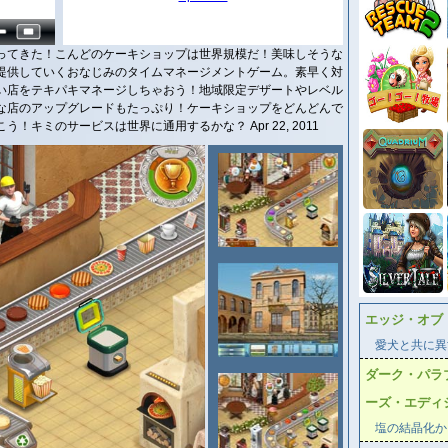
ってきた！こんどのケーキショップは世界規模だ！美味しそうな
提供していくおなじみのタイムマネージメントゲーム。素早く対
い店をテキパキマネージしちゃおう！地域限定デザートやレベル
な店のアップグレードもたっぷり！ケーキショップをどんどんで
キミのサービスは世界に通用するかな？ Apr 22, 2011
エッジ・オブ
愛犬と共に異
ダーク・パラ
ーズ・エディ
塩の結晶化か