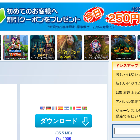
ドレスアップ
おしゃれなシ
新しいビジネ
130 着以上
アパレル業界
ジェーンズホ
動産でもビジ
ダウンロード
(35.5 MB)
Oct 2009