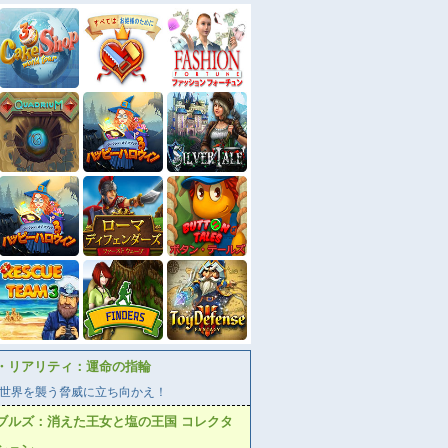
・リアリティ：運命の指輪
世界を襲う脅威に立ち向かえ！
ブルズ：消えた王女と塩の王国 コレクタ