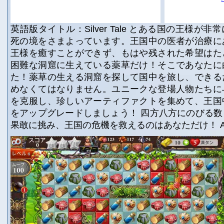
英語版タイトル：Silver Tale とある国の王様が
死の境をさまよっています。王国中の医者が治療に
王様を癒すことができず、もはや残された希望はた
困難な洞窟に生えている薬草だけ！そこであなたに
た！薬草の生える洞窟を探して国中を旅し、できる
めなくてはなりません。ユニークな登場人物たちに
を克服し、珍しいアーティファクトを集めて、王国
をアップグレードしましょう！ 四方八方にのびる
果敢に挑み、王国の危機を救えるのはあなただけ！ Aug 2