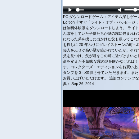
PC ダウンロードゲーム：アイテム探しゲーム 英語版タイトル
Edition 今すぐ「ライト・オブ・パッセ
は無料体験版をダウンロードしよう。 ライト
んぼをしていた子供たちが謎の霧に包まれ行
になった弟を捜しに出かけた父も戻ってこな
を捜しに 20 年ぶりにグレイストーンの町
侵入をふせぐ高い壁が築かれていたが、それ
父を見つけ、父が君をこの町に近づけまいと
命を変えた不気味な霧の謎を解かなければ！
す。コレクターズ・エディションをお買い上
タンプを 3 つ加算させていただきます。また、
お買い上げいただけます。 追加コンテンツ
典： Sep 26, 2014