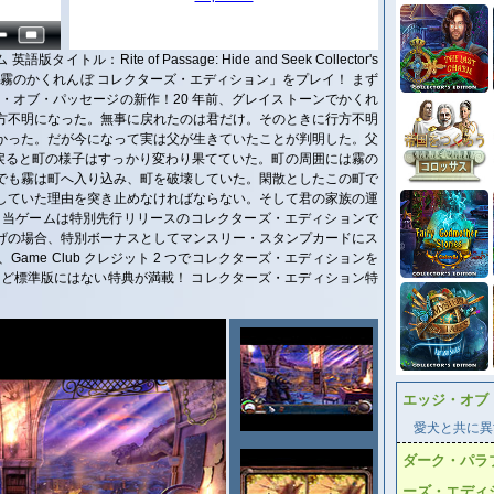
：Rite of Passage: Hide and Seek Collector's
ージ：霧のかくれんぼ コレクターズ・エディション」をプレイ！ まず
・オブ・パッセージの新作！20 年前、グレイストーンでかくれ
方不明になった。無事に戻れたのは君だけ。そのときに行方不明
かった。だが今になって実は父が生きていたことが判明した。父
へ戻ると町の様子はすっかり変わり果てていた。町の周囲には霧の
でも霧は町へ入り込み、町を破壊していた。閑散としたこの町で
していた理由を突き止めなければならない。そして君の家族の運
 当ゲームは特別先行リリースのコレクターズ・エディションで
げの場合、特別ボーナスとしてマンスリー・スタンプカードにス
Game Club クレジット 2 つでコレクターズ・エディションを
など標準版にはない特典が満載！ コレクターズ・エディション特
エッジ・オブ
愛犬と共に異
ダーク・パラ
ーズ・エディ