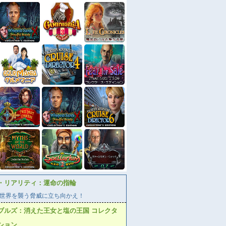
・リアリティ：運命の指輪
世界を襲う脅威に立ち向かえ！
ブルズ：消えた王女と塩の王国 コレクタ
ション