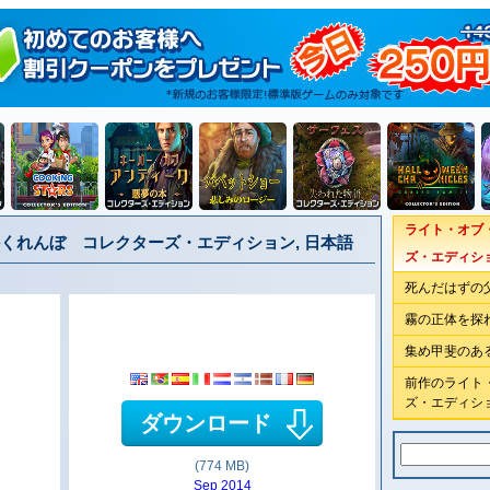
ライト・オブ
くれんぼ コレクターズ・エディション, 日本語
ズ・エディシ
死んだはずの
霧の正体を探
集め甲斐のあ
前作のライト
ズ・エディシ
ダウンロード
(774 MB)
Sep 2014