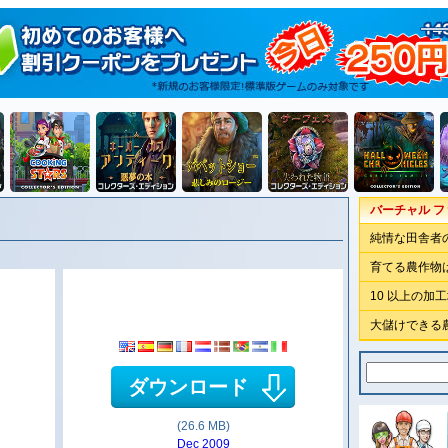
バーチャル フ
純情な田舎者
育てる農作物は
10 以上の加
大儲けできる
ダウンロード
(26.6 MB)
Dec 2009