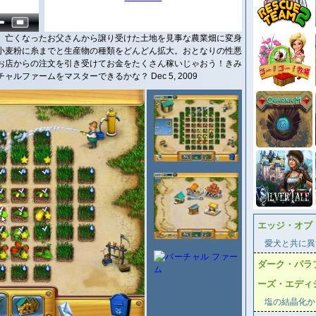
、亡くなったお父さんから譲り受けた土地を見事な農業畑に変身
小麦粉に糸までと生産物の種類をどんどん拡大。おとなりの性悪
お店からの注文を引き受けてお金をたくさん稼いじゃおう！きみ
ファームをマスターできるかな？ Dec 5, 2009
エッジ・オブ
愛犬と共に異
ダーク・パラ
ーズ・エディ
塩の結晶化か