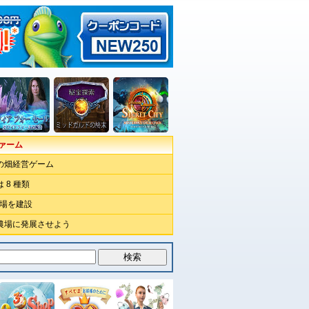
ァーム
の畑経営ゲーム
 8 種類
工場を建設
農場に発展させよう