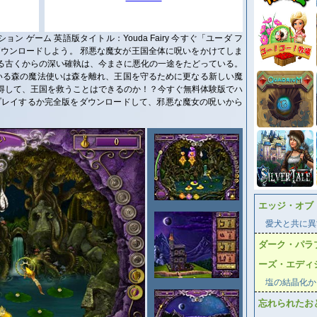
ン ゲーム 英語版タイトル：Youda Fairy 今すぐ「ユーダ フ
ダウンロードしよう。 邪悪な魔女が王国全体に呪いをかけてしま
る古くからの深い確執は、今まさに悪化の一途をたどっている。
ている森の魔法使いは森を離れ、王国を守るために更なる新しい魔
得して、王国を救うことはできるのか！？今すぐ無料体験版でハ
プレイするか完全版をダウンロードして、邪悪な魔女の呪いから
エッジ・オブ
愛犬と共に異
ダーク・パラ
ーズ・エディ
塩の結晶化か
忘れられたお