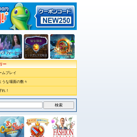
リー
ームプレイ
ような場面の数々
守れ！